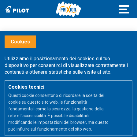
Fissare appuntamenti, prendere
Cookies
appunti e organizzarsi sul lavoro
Utilizziamo il posizionamento dei cookies sul tuo
Quando appuntamenti e informazioni si accumulano, è
dispositivo per consentirci di visualizzare correttamente i
importante essere in grado di organizzarsi con note scritte.
contenuti e ottenere statistiche sulle visite al sito.
Le penne FriXion ti aiutano a rimanere organizzato con note
facili da leggere, che grazie alla tecnologia dell'inchiostro
FriXion possono essere aggiunte in qualsiasi momento.
Cookies tecnici
Questi cookie consentono di ricordare la scelta dei
cookie su questo sito web, le funzionalità
fondamentali come la sicurezza, la gestione della
rete e l'accessibilità. È possibile disabilitarli
modificando le impostazioni del browser, ma questo
può influire sul funzionamento del sito web.