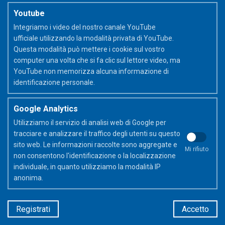
Youtube
Integriamo i video del nostro canale YouTube
ufficiale utilizzando la modalità privata di YouTube.
Questa modalità può mettere i cookie sul vostro
computer una volta che si fa clic sul lettore video, ma
YouTube non memorizza alcuna informazione di
identificazione personale.
Scopri di più sulle penne Frixion
Google Analytics
Utilizziamo il servizio di analisi web di Google per
tracciare e analizzare il traffico degli utenti su questo
FriXion Ball Clicker
FriXion Point
sito web. Le informazioni raccolte sono aggregate e
Mi rifiuto
non consentono l'identificazione o la localizzazione
individuale, in quanto utilizziamo la modalità IP
FriXion Point Clicker
anonima.
Registrati
Accetto